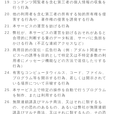
コンテンツ閲覧者を含む第三者の個人情報の収集を
行う行為
他の利用者を含む第三者の所有する知的所有権を侵
害する行為や、著作権の侵害を誘発する行為
本サービスの運営を妨げる行為
弊社が、本サービスの運営を妨げるおそれがあると
合理的に判断する量のデータ転送、サーバに負担を
かける行為（不正な連続アクセスなど）
商用目的の宣伝・広告行為（例：アダルト関連サー
ビスへの誘導を目的として特定又は不特定多数の利
用者にメッセージ機能などの方法で送信したりする
行為）
有害なコンピュータウィルス、コード、ファイル、
プログラム等を開示する行為、若しくは開示されて
いる場所について示唆する行為
本サービス上で特定の操作を自動で行うプログラム
を制作、または利用する行為
無限連鎖講及びマルチ商法、又はそれに類するも
の、その恐れのあるもの、あるいは弊社が無限連鎖
講及びマルチ商法、又はそれに類するもの、その恐