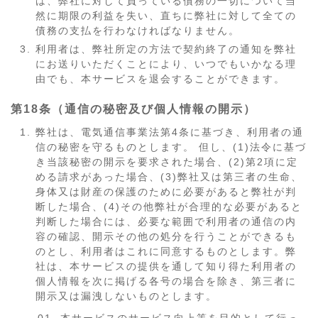
は、弊社に対して負っている債務の一切について当
然に期限の利益を失い、直ちに弊社に対して全ての
債務の支払を行わなければなりません。
利用者は、弊社所定の方法で契約終了の通知を弊社
にお送りいただくことにより、いつでもいかなる理
由でも、本サービスを退会することができます。
第18条（通信の秘密及び個人情報の開示）
弊社は、電気通信事業法第4条に基づき、利用者の通
信の秘密を守るものとします。 但し、(1)法令に基づ
き当該秘密の開示を要求された場合、(2)第2項に定
める請求があった場合、(3)弊社又は第三者の生命、
身体又は財産の保護のために必要があると弊社が判
断した場合、(4)その他弊社が合理的な必要があると
判断した場合には、必要な範囲で利用者の通信の内
容の確認、開示その他の処分を行うことができるも
のとし、利用者はこれに同意するものとします。弊
社は、本サービスの提供を通して知り得た利用者の
個人情報を次に掲げる各号の場合を除き、第三者に
開示又は漏洩しないものとします。