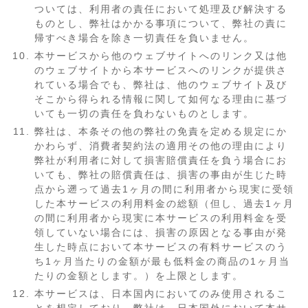
ついては、利用者の責任において処理及び解決する
ものとし、弊社はかかる事項について、弊社の責に
帰すべき場合を除き一切責任を負いません。
本サービスから他のウェブサイトへのリンク又は他
のウェブサイトから本サービスへのリンクが提供さ
れている場合でも、弊社は、他のウェブサイト及び
そこから得られる情報に関して如何なる理由に基づ
いても一切の責任を負わないものとします。
弊社は、本条その他の弊社の免責を定める規定にか
かわらず、消費者契約法の適用その他の理由により
弊社が利用者に対して損害賠償責任を負う場合にお
いても、弊社の賠償責任は、損害の事由が生じた時
点から遡って過去1ヶ月の間に利用者から現実に受領
した本サービスの利用料金の総額（但し、過去1ヶ月
の間に利用者から現実に本サービスの利用料金を受
領していない場合には、損害の原因となる事由が発
生した時点において本サービスの有料サービスのう
ち1ヶ月当たりの金額が最も低料金の商品の1ヶ月当
たりの金額とします。）を上限とします。
本サービスは、日本国内においてのみ使用されるこ