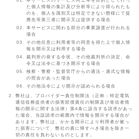
本サービスのサービス向上等を目的として行っ
た個人情報の集計及び分析等により得られたも
のを、個人を識別又は特定できない態様にて提
携先等第三者に開示又は提供する場合
本サービスに関わる部分の事業譲渡が行われる
場合
その他任意に利用者等の同意を得た上で個人情
報を開示又は利用する場合
裁判所の発する令状、その他裁判所の決定、命
令又は法令に基づき開示する場合
検察・警察・監督官庁からの適法・適式な情報
の照会があった場合
その他法令により開示が認められる場合
弊社は、プロバイダー責任制限法（正称：特定電気
通信役務提供者の損害賠償責任の制限及び発信者情
報の開示に関する法律）第4条に該当する請求があっ
た場合、当該請求の範囲内で情報を開示する場合が
あります。弊社は、かかる開示により利用者が被っ
た損害について、弊社の責に帰すべき場合を除き一
切の責任を負わないものとします。