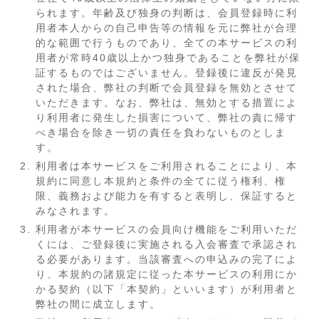
られます。年齢及び独身の判断は、会員登録時に利
用者本人からの自己申告等の情報を元に弊社が合理
的な範囲で行うものであり、全ての本サービスの利
用者が常時40歳以上かつ独身であることを弊社が保
証するものではございません。登録後に違反が発見
された場合、弊社の判断で会員登録を無効とさせて
いただきます。なお、弊社は、無効とする措置によ
り利用者に発生した損害について、弊社の責に帰す
べき場合を除き一切の責任を負わないものとしま
す。
利用者は本サービスをご利用されることにより、本
規約に同意し本規約と条件の全てに従う権利、権
限、義務および能力を有すると表明し、保証すると
みなされます。
利用者が本サービスの会員向け機能をご利用いただ
くには、ご登録後に実施される入会審査で承認され
る必要があります。当該審査への申込みの完了によ
り、本規約の諸規定に従った本サービスの利用にか
かる契約（以下「本契約」といいます）が利用者と
弊社の間に成立します。