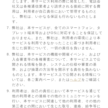
とします。本サービス利用の際に発生した、電話会
社又は各種通信業者より請求される接続に関する費
用は、利用者が自己責任において管理するものと
し、弊社は、いかなる保証も行わないものとしま
す。
弊社は、本サービスが、全てのスマートフォン、タ
ブレット端末等およびOSに対応することを保証して
おりません。また、弊社は、利用者の環境により本
サービスを利用できなかったことに基づき利用者に
生じた損害について、一切の責任を負いません。
弊社は、本サービスの機能や開催イベント、および
入会審査等の各種審査について、本サービス上で公
開される情報を除き、システムの仕様や審査の基
準、および抽選の方法等を開示する責任を負わない
ものとします。本サービス上で公開される情報につ
いては、各ご案内ページ、または
ヘルプ
をご確認く
ださい。
利用者は、自己の責任において本サービスを通じて
他の利用者との連絡その他のコミュニケーションを
行い、本サービスに関連して他の利用者、その他の
第三者との間において生じた取引、連絡、紛争等に