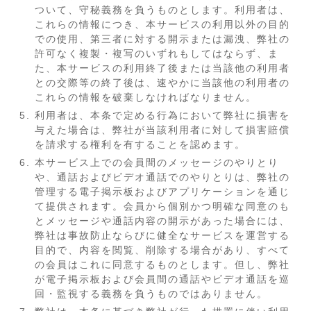
ついて、守秘義務を負うものとします。利用者は、
これらの情報につき、本サービスの利用以外の目的
での使用、第三者に対する開示または漏洩、弊社の
許可なく複製・複写のいずれもしてはならず、ま
た、本サービスの利用終了後または当該他の利用者
との交際等の終了後は、速やかに当該他の利用者の
これらの情報を破棄しなければなりません。
利用者は、本条で定める行為において弊社に損害を
与えた場合は、弊社が当該利用者に対して損害賠償
を請求する権利を有することを認めます。
本サービス上での会員間のメッセージのやりとり
や、通話およびビデオ通話でのやりとりは、弊社の
管理する電子掲示板およびアプリケーションを通じ
て提供されます。会員から個別かつ明確な同意のも
とメッセージや通話内容の開示があった場合には、
弊社は事故防止ならびに健全なサービスを運営する
目的で、内容を閲覧、削除する場合があり、すべて
の会員はこれに同意するものとします。但し、弊社
が電子掲示板および会員間の通話やビデオ通話を巡
回・監視する義務を負うものではありません。