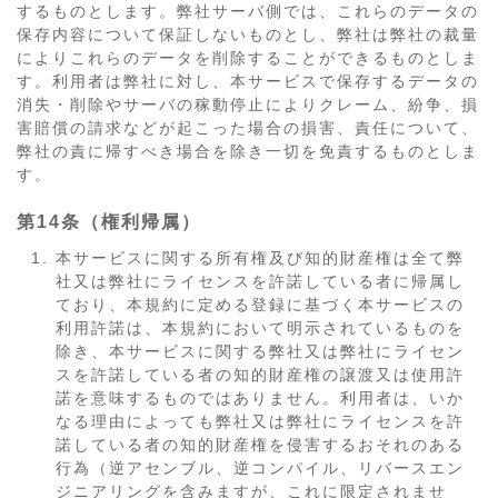
するものとします。弊社サーバ側では、これらのデータの
保存内容について保証しないものとし、弊社は弊社の裁量
によりこれらのデータを削除することができるものとしま
す。利用者は弊社に対し、本サービスで保存するデータの
消失・削除やサーバの稼動停止によりクレーム、紛争、損
害賠償の請求などが起こった場合の損害、責任について、
弊社の責に帰すべき場合を除き一切を免責するものとしま
す。
第14条（権利帰属）
本サービスに関する所有権及び知的財産権は全て弊
社又は弊社にライセンスを許諾している者に帰属し
ており、本規約に定める登録に基づく本サービスの
利用許諾は、本規約において明示されているものを
除き、本サービスに関する弊社又は弊社にライセン
スを許諾している者の知的財産権の譲渡又は使用許
諾を意味するものではありません。利用者は、いか
なる理由によっても弊社又は弊社にライセンスを許
諾している者の知的財産権を侵害するおそれのある
行為（逆アセンブル、逆コンパイル、リバースエン
ジニアリングを含みますが、これに限定されませ