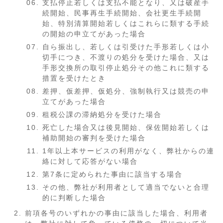
支払停止若しくは支払不能となり、又は破産手
続開始、民事再生手続開始、会社更生手続開
始、特別清算開始若しくはこれらに類する手続
の開始の申立てがあった場合
自ら振出し、若しくは引受けた手形若しくは小
切手につき、不渡りの処分を受けた場合、又は
手形交換所の取引停止処分その他これに類する
措置を受けたとき
差押、仮差押、仮処分、強制執行又は競売の申
立てがあった場合
租税公課の滞納処分を受けた場合
死亡した場合又は後見開始、保佐開始若しくは
補助開始の審判を受けた場合
1年以上本サービスの利用がなく、弊社からの連
絡に対して応答がない場合
第7条に定められた事由に該当する場合
その他、弊社が利用者として適当でないと合理
的に判断した場合
前項各号のいずれかの事由に該当した場合、利用者