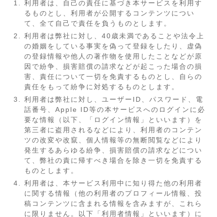
利用者は、自己の責任に基づき本サービスを利用す
るものとし、利用者が公開するコンテンツについ
て、全て自己で責任を負うものとします。
利用者は弊社に対し、40歳未満であることや法令上
の婚姻をしている事実を偽って登録をしたり、虚偽
の登録情報や他人の著作物を使用したことなどが原
因で紛争、損害賠償の請求などが起こった場合の損
害、責任について一切を免責するものとし、自らの
責任をもって紛争に対処するものとします。
利用者は弊社に対し、ユーザーID、パスワード、電
話番号、Apple ID等の本サービスへのログインに必
要な情報（以下、「ログイン情報」といいます）を
第三者に盗用されるなどにより、利用者のコンテン
ツの改変や改竄、個人情報等の無断閲覧などにより
発生するあらゆる紛争、損害賠償の請求などについ
て、弊社の責に帰すべき場合を除き一切を免責する
ものとします。
利用者は、本サービス利用中に知り得た他の利用者
に関する情報（他の利用者のプロフィール情報、投
稿コンテンツに含まれる情報を含みますが、これら
に限りません。以下「利用者情報」といいます）に