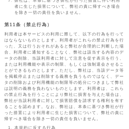
弊社は、本条に基づき弊社が行った措置に伴い利用
者に生じた損害について、弊社の責に帰すべき場合
を除き一切の責任を負いません。
第11条（禁止行為）
利用者は本サービスの利用に際して、以下の行為を行って
はならないものとします。利用者がこれらの禁止行為を行
った、又は行うおそれがあると弊社が合理的に判断した場
合、利用者に通知することなく、弊社は該当する内容のデ
ータの削除、当該利用者に対して注意を促す表示を行う、
または利用機能や表示の制限、もしくは強制退会させるこ
とができるものとします。ただし、弊社は、当該データ等
を掲載停止または削除する義務を負うものではなく、デー
タの削除および利用機能の制限等の処分につきまして弊社
は説明の義務を負わないものとします。利用者は、これら
の禁止行為を行うことにより弊社に損害を与えた場合は、
弊社が当該利用者に対して損害賠償を請求する権利を有す
ることを認めます。なお、弊社は、本条に基づき弊社が行
った措置により利用者に生じた損害について、弊社の責に
帰すべき場合を除き一切の責任を負いません。
本規約に反する行為