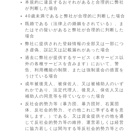
本規約に違反するおそれがあると合理的に弊社
が判断した場合
40歳未満であると弊社が合理的に判断した場合
既婚である（法律上の婚姻をされている）、ま
たはその疑いがあると弊社が合理的に判断した
場合
弊社に提供された登録情報の全部又は一部につ
き虚偽、誤記又は記載漏れがあった場合
過去に弊社が提供するサービス（本サービス以
外の各種サービスを含みます）において、警
告、利用機能の制限、または強制退会の措置を
うけている場合
成年被後見人、被保佐人、又は被補助人のいず
れかであり、法定代理人、後見人、保佐人又は
補助人の同意等を得ていなかった場合
反社会的勢力等（暴力団、暴力団対、右翼団
体、反社会的勢力、その他これに準ずる者を意
味します。）である、又は資金提供その他を通
じて反社会的勢力等の維持、運営若しくは経営
に協力若しくは関与する等反社会的勢力等との