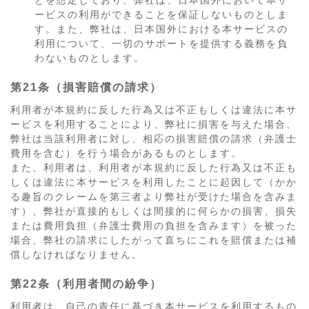
とを想定しており、弊社は、日本国外において本サ
ービスの利用ができることを保証しないものとしま
す。また、弊社は、日本国外における本サービスの
利用について、一切のサポートを提供する義務を負
わないものとします。
第21条（損害賠償の請求）
利用者が本規約に反した行為又は不正もしくは違法に本サ
ービスを利用することにより、弊社に損害を与えた場合、
弊社は当該利用者に対し、相応の損害賠償の請求（弁護士
費用を含む）を行う場合があるものとします。
また、利用者は、利用者が本規約に反した行為又は不正も
しくは違法に本サービスを利用したことに起因して（かか
る趣旨のクレームを第三者より弊社が受けた場合を含みま
す）、弊社が直接的もしくは間接的に何らかの損害、損失
または費用負担（弁護士費用の負担を含みます）を被った
場合、弊社の請求にしたがって直ちにこれを賠償または補
償しなければなりません。
第22条（利用者間の紛争）
利用者は、自己の責任に基づき本サービスを利用するもの