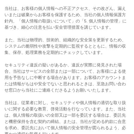
当社は、お客様の個人情報への不正アクセス、その改ざん、漏え
いまたは破棄からお客様を保護するため、当社の個人情報保護方
針内、「個人情報の取扱いについて」の「5. 個人情報の管理」に
基づき、細心の注意を払い安全管理措置を講じています。
また、当社は物理的、技術的、組織的な安全策を更新するため、
システムの脆弱性や攻撃を定期的に監視するとともに、情報の収
集、保存、処理業務を定期的にチェックしています。
セキュリティ違反の疑いがあるか、違反が実際に発見された場
合、当社はサービスの全部または一部について、お客様による使
用を予告なしに中断する場合があります。お客様のアカウントま
たは情報がもはや安全でないと思われるときは、至急お問い合わ
せ窓口から当社にご連絡くださるようお願いいたします。
当社は、従業者に対し、セキュリティや個人情報の適切な取り扱
いに関する必要な教育、啓発活動を行なっています。また、当社
は、個人情報の取扱いの全部又は一部を委託する場合は、委託先
と機密保持を含む契約の締結、または、当社が定める約款に合意
を求め、委託先において個人情報の安全管理が図られるよう、必