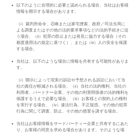
以下のように合理的に必要と認められる場合、当社はお客様
情報を開示する場合があります。
（i）裁判所命令、召喚または家宅捜索、政府／司法当局に
よる調査またはその他の法的要求事項などの法的手続きに従
う場合、（ii）犯罪の防止または発見に協力する場合（その
都度適用法の規定に基づく）、または（iii）人の安全を保護
する場合。
当社は、以下のような場合に情報を共有する可能性がありま
す。
（i）開示によって現実の訴訟や予想される訴訟において当
社の責任が軽減される場合、（ii）当社の法的権利、当社の
利用者、パートナー企業、その他の利害関係者の法的権利を
保護するうえで必要な場合、（iii）お客様との契約上の権利
を実行する場合、（iv）違法行為、不正疑惑、その他の犯罪
行為に関して調査、防止、その他の措置を講ずる場合。
当社はお客様情報をサードパーティー企業と共有するにあた
り、お客様の同意を求める場合があります。そのような場