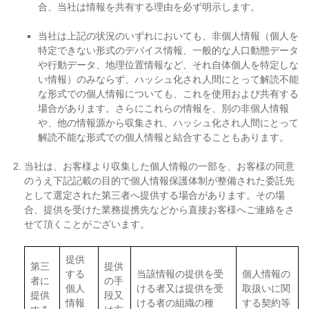
合、当社は情報を共有する理由を必ず明示します。
当社は上記の状況のいずれにおいても、非個人情報（個人を
特定できない形式のデバイス情報、一般的な人口動態データ
や行動データ、地理位置情報など、それ自体個人を特定しな
い情報）のみならず、ハッシュ化され人間にとって解読不能
な形式での個人情報についても、これを使用および共有する
場合があります。さらにこれらの情報を、別の非個人情報
や、他の情報源から収集され、ハッシュ化され人間にとって
解読不能な形式での個人情報と結合することもあります。
当社は、お客様より収集した個⼈情報の一部を、お客様の同意
のうえ下記記載の⽬的で個⼈情報保護体制が整備された委託先
として選定された第三者へ提供する場合があります。その場
合、提供を受けた業務提携先などから直接お客様へご連絡をさ
せて頂くことがございます。
提供
第三
提供
する
当該情報の提供を受
個⼈情報の
者に
の⼿
個⼈
ける者⼜は提供を受
取扱いに関
提供
段⼜
情報
ける者の組織の種
する契約等